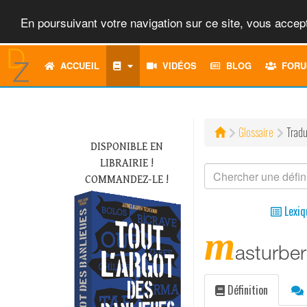
En poursuivant votre navigation sur ce site, vous accept
ACCUEIL
VIDÉOS
BLOG
FORU
Glossaire
Tradu
DISPONIBLE EN
LIBRAIRIE !
COMMANDEZ-LE !
Lexiq
m
asturber
Définition