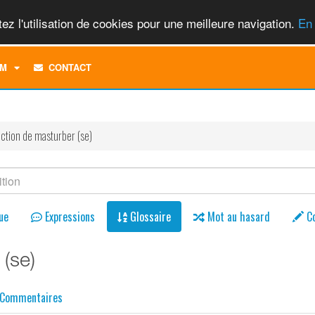
ez l'utilisation de cookies pour une meilleure navigation.
En 
TOGGLE
M
CONTACT
DROPDOWN
MENU
ction de masturber (se)
ue
Expressions
Glossaire
Mot au hasard
C
 (se)
Commentaires