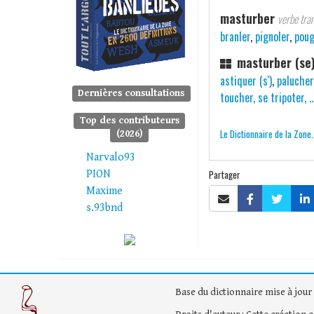
masturber
verbe tran
branler
,
pignoler
,
poug
masturber (se
astiquer (s')
,
palucher
Dernières consultations
toucher, se tripoter, ..
Top des contributeurs
Le Dictionnaire de la Zone
(2026)
Narvalo93
Partager
PION
Maxime
s.93bnd
Base du dictionnaire mise à jour 