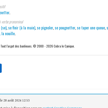
sitif
netter
.
)
verbe pronominal
 (se)
,
se finir (à la main)
,
se pignoler
,
se pougnetter
,
se taper une queue
,
. la nouille
.
. Tout l'argot des banlieues. © 2000 - 2026 Cobra le Cynique.
le 28 août 2024 12:53