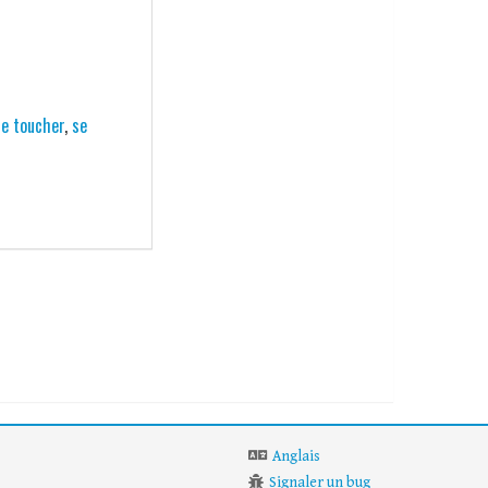
se toucher
,
se
Anglais
Signaler un bug