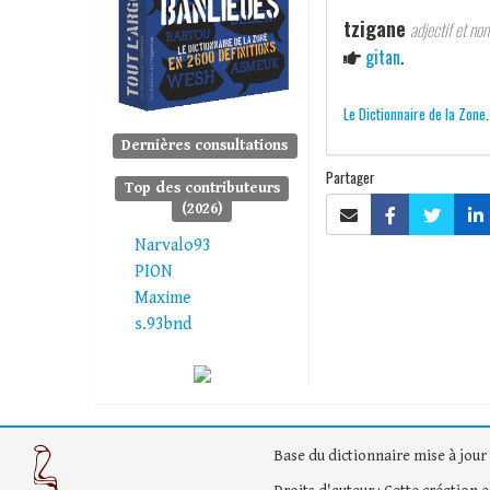
tzigane
adjectif et no
gitan
.
Le Dictionnaire de la Zone
Dernières consultations
Partager
Top des contributeurs
(2026)
Narvalo93
PION
Maxime
s.93bnd
Base du dictionnaire mise à jour 