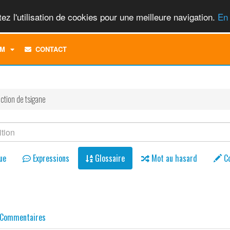
ez l'utilisation de cookies pour une meilleure navigation.
En 
TOGGLE
M
CONTACT
DROPDOWN
MENU
ction de tsigane
ue
Expressions
Glossaire
Mot au hasard
C
Commentaires