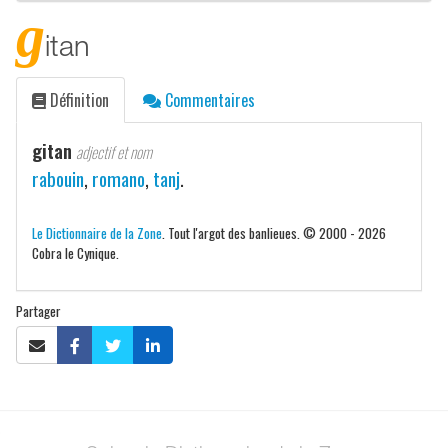
g
itan
Définition
Commentaires
gitan
adjectif et nom
rabouin
,
romano
,
tanj
.
Le Dictionnaire de la Zone
. Tout l'argot des banlieues. © 2000 - 2026
Cobra le Cynique.
Partager