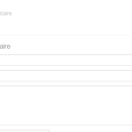
aire
ire