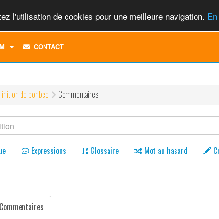
ez l'utilisation de cookies pour une meilleure navigation.
En 
TOGGLE
M
CONTACT
DROPDOWN
MENU
finition de bonbec
Commentaires
ue
Expressions
Glossaire
Mot au hasard
C
Commentaires