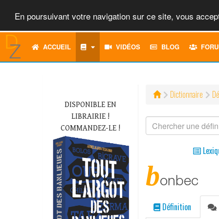
En poursuivant votre navigation sur ce site, vous accept
ACCUEIL
VIDÉOS
BLOG
FORU
Dictionnaire
Dé
DISPONIBLE EN
LIBRAIRIE !
COMMANDEZ-LE !
Lexiq
b
onbec
Définition