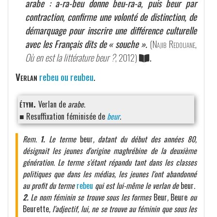
arabe
:
a-ra-beu
donne
beu-ra-a
, puis
beur
par
contraction, confirme une volonté de distinction, de
démarquage pour inscrire une différence culturelle
avec les Français dits de « souche ».
(
Najib Redouane
,
Où en est la littérature beur ?
, 2012)
.
Verlan
rebeu ou reubeu
.
étym.
Verlan de
arabe
.
■ Resuffixation féminisée de
beur
.
Rem.
1.
Le terme
beur
, datant du début des années 80,
désignait les jeunes d'origine maghrébine de la deuxième
génération. Le terme s'étant répandu tant dans les classes
politiques que dans les médias, les jeunes l'ont abandonné
au profit du terme
rebeu
qui est lui-même le verlan de
beur
.
2.
Le nom féminin se trouve sous les formes
Beur
,
Beure
ou
Beurette
, l'adjectif, lui, ne se trouve au féminin que sous les