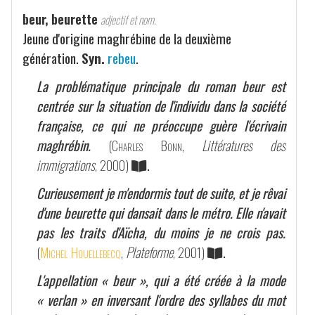
beur, beurette
adjectif et nom.
Jeune d'origine maghrébine de la deuxième
génération.
Syn.
rebeu
.
La problématique principale du roman beur est
centrée sur la situation de l'individu dans la société
française, ce qui ne préoccupe guère l'écrivain
maghrébin.
(
Charles Bonn
,
Littératures des
immigrations
, 2000)
.
Curieusement je m'endormis tout de suite, et je rêvai
d'une beurette qui dansait dans le métro. Elle n'avait
pas les traits d'Aïcha, du moins je ne crois pas.
(
Michel Houellebecq
,
Plateforme
, 2001)
.
L'appellation « beur », qui a été créée à la mode
« verlan » en inversant l'ordre des syllabes du mot