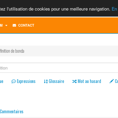
ez l'utilisation de cookies pour une meilleure navigation.
En 
TOGGLE
M
CONTACT
DROPDOWN
MENU
finition de bonda
ue
Expressions
Glossaire
Mot au hasard
C
Commentaires