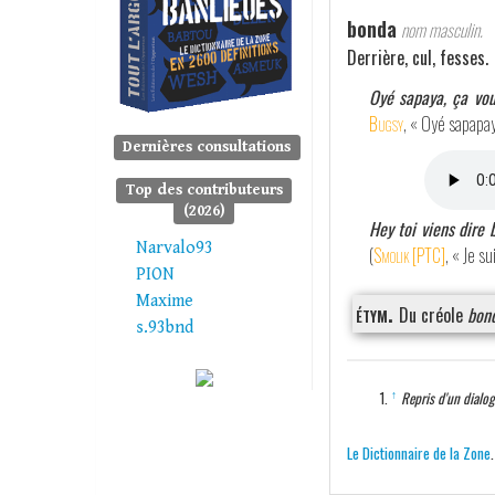
bonda
nom masculin.
Derrière, cul, fesses.
Oyé sapaya, ça vo
Bugsy
, « Oyé sapapa
Dernières consultations
Top des contributeurs
(2026)
Hey toi viens dire 
Narvalo93
(
Smolik [PTC]
, « Je s
PION
Maxime
étym.
Du créole
bon
s.93bnd
↑
Repris d'un dialog
Le Dictionnaire de la Zone