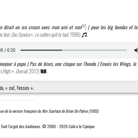
[1]
us dirait un ice cream avec mon ami et moi
, | pour les big bondas et le
ya
feat. Doc Gynéco
»,
Le calibre qu'il te faut
, 1996)
.
bonjour à papa | Pas de bises, une claque sur l'bonda | Envois les Wings, le
uis High »,
Overall
, 2012)
.
da
, « cul, fesses ».
ue de la version française du film Scarface de Brian De Palma (1983).
. Tout l'argot des banlieues. © 2000 - 2026 Cobra le Cynique.