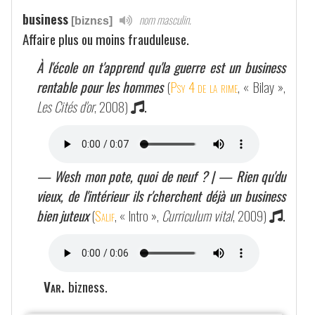
business
nom masculin.
[biznɛs]
Affaire plus ou moins frauduleuse.
À l'école on t'apprend qu'la guerre est un business
rentable pour les hommes
(
Psy 4 de la rime
, « Bilay »,
Les Cités d'or
, 2008)
.
— Wesh mon pote, quoi de neuf ? | — Rien qu'du
vieux, de l'intérieur ils r'cherchent déjà un business
bien juteux
(
Salif
, « Intro »,
Curriculum vital
, 2009)
.
Var.
bizness.