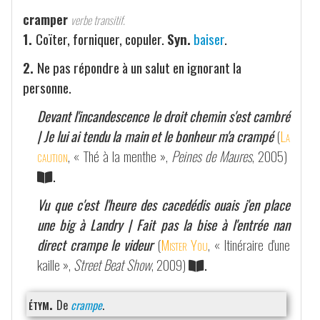
cramper
verbe transitif.
1.
Coïter, forniquer, copuler.
Syn.
baiser
.
2.
Ne pas répondre à un salut en ignorant la
personne.
Devant l'incandescence le droit chemin s'est cambré
| Je lui ai tendu la main et le bonheur m'a crampé
(
La
caution
, « Thé à la menthe »,
Peines de Maures
, 2005)
.
Vu que c'est l'heure des cacedédis ouais j'en place
une big à Landry | Fait pas la bise à l'entrée nan
direct crampe le videur
(
Mister You
, « Itinéraire d'une
kaille »,
Street Beat Show
, 2009)
.
étym.
De
crampe
.