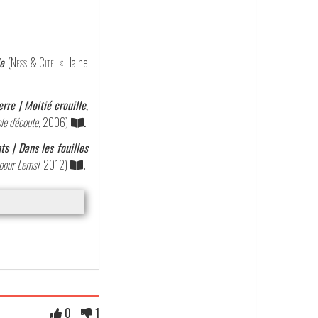
le
(
Ness & Cité
, « Haine
rre | Moitié crouille,
le d'écoute
, 2006)
.
ts | Dans les fouilles
 pour Lemsi
, 2012)
.
0
1