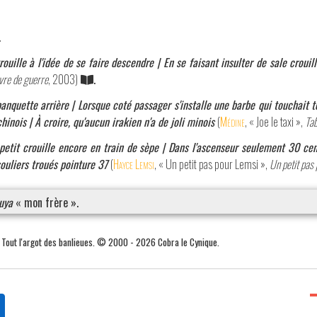
.
trouille à l'idée de se faire descendre | En se faisant insulter de sale crouil
re de guerre
, 2003)
.
banquette arrière | Lorsque coté passager s'installe une barbe qui touchait te
hinois | À croire, qu'aucun irakien n'a de joli minois
(
Médine
, « Joe le taxi »,
Tab
 petit crouille encore en train de sèpe | Dans l'ascenseur seulement 30 cen
souliers troués pointure 37
(
Hayce Lemsi
, « Un petit pas pour Lemsi »,
Un petit pas
uya
« mon frère ».
. Tout l'argot des banlieues. © 2000 - 2026 Cobra le Cynique.