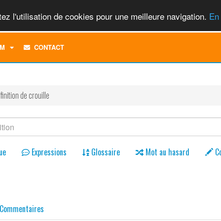
ez l'utilisation de cookies pour une meilleure navigation.
En 
TOGGLE
M
CONTACT
DROPDOWN
MENU
finition de crouille
ue
Expressions
Glossaire
Mot au hasard
C
Commentaires