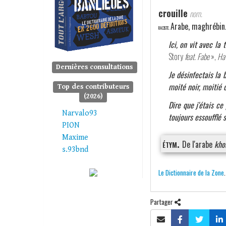
crouille
nom.
Arabe, maghrébin
RACISTE.
Ici, on vit avec la 
Story
feat. Fabe
»,
Hav
Dernières consultations
Je désinfectais la 
moité noir, moitié c
Top des contributeurs
(2026)
Dire que j'étais ce
Narvalo93
toujours essoufflé 
PION
Maxime
étym.
De l'arabe
kho
s.93bnd
Le Dictionnaire de la Zone
Partager