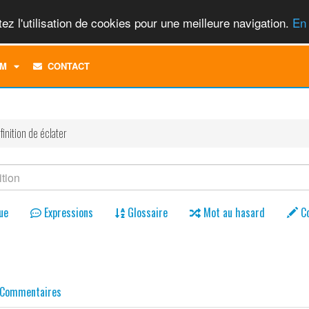
ez l'utilisation de cookies pour une meilleure navigation.
En 
TOGGLE
M
CONTACT
DROPDOWN
MENU
finition de éclater
ue
Expressions
Glossaire
Mot au hasard
C
Commentaires