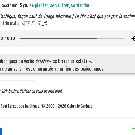
n accident.
Syn.
se planter
,
se vautrer
,
se viander
.
acifique, façon saut de l'ange héroïque | Le hic c'est que j'ai pas la tech
h00 du mat »,
1977
, 2006)
.
phoriques du verbe
éclater
« se briser en éclats ».
ale au sens 1 est empruntée au milieu des toxicomanes.
 kick-boxing, désigne un coup de pied droit.
. Tout l'argot des banlieues. © 2000 - 2026 Cobra le Cynique.