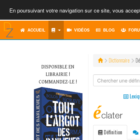
En poursuivant votre navigation sur ce site, vous accept
ACCUEIL
VIDÉOS
BLOG
FORU
Dictionnaire
Dé
DISPONIBLE EN
LIBRAIRIE !
COMMANDEZ-LE !
Lexiq
é
clater
Définition