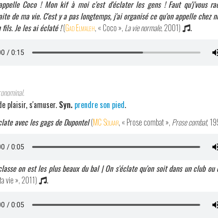
'appelle Coco ! Mon kif à moi c'est d'éclater les gens ! Faut qu'j'vous r
faite de ma vie. C'est y a pas longtemps, j'ai organisé ce qu'on appelle chez n
ls. Je les ai éclaté !
(
Gad Elmaleh
, « Coco »,
La vie normale
, 2001)
.
ronominal.
e plaisir, s'amuser.
Syn.
prendre son pied
.
clate avec les gags de Dupontel
(
MC Solaar
, « Prose combat »,
Prose combat
, 19
classe on est les plus beaux du bal | On s'éclate qu'on soit dans un club ou
a vie », 2011)
.