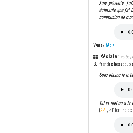
J'me présente, j'm
éclatante que j'ai 
communion de mon fi
Verlan
técla
.
s'éclater
verbe p
3.
Prendre beaucoup d
Sans blague je m'é
Toi et moi on a la 
(
A2H
, « L'Homme de t