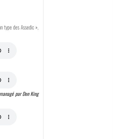
 un type des Assedic »,
e, managé par Don King