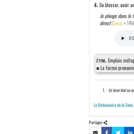
4.
Se blesser, avoir u
Je plonge dans le P
direct
(
Soklak
, « 14
étym.
Emplois méta
■ La forme pronomin
↑
En boxe thaï ou en
Le Dictionnaire de la Zone
Partager