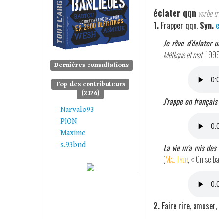
éclater qqn
verbe tra
1.
Frapper qqn.
Syn.
e
Je rêve d'éclater 
Métèque et mat
, 1995
Dernières consultations
Top des contributeurs
(2026)
J'rappe en français 
Narvalo93
PION
Maxime
s.93bnd
La vie m'a mis des 
(
Mac Tyer
, « On se ba
2.
Faire rire, amuser, 