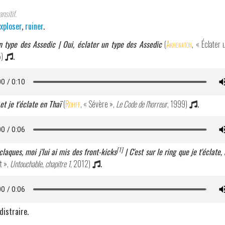
nsitif.
xploser
,
ruiner
.
un type des Assedic | Oui, éclater un type des Assedic
(
Akhenaton
, « Éclater
)
.
et je t'éclate en Thaï
(
Rohff
, « Sévère »,
Le Code de l'horreur
, 1999)
.
[1]
claques, moi j'lui ai mis des front-kicks
| C'est sur le ring que je t'éclat
t »,
Untouchable, chapitre 1
, 2012)
.
distraire.