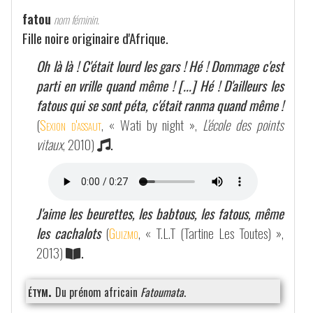
fatou
nom féminin.
Fille noire originaire d'Afrique.
Oh là là ! C'était lourd les gars ! Hé ! Dommage c'est
parti en vrille quand même ! [...] Hé ! D'ailleurs les
fatous qui se sont péta, c'était ranma quand même !
(
Sexion d'assaut
, « Wati by night »,
L'école des points
vitaux
, 2010)
.
J'aime les beurettes, les babtous, les fatous, même
les cachalots
(
Guizmo
, « T.L.T (Tartine Les Toutes) »,
2013)
.
étym.
Du prénom africain
Fatoumata
.