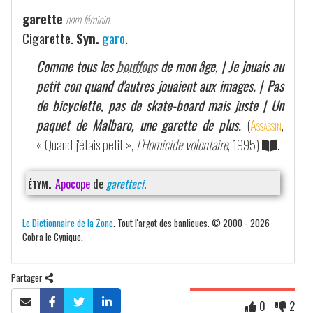
garette
nom féminin.
Cigarette.
Syn.
garo
.
Comme tous les
bouffons
de mon âge, | Je jouais au
petit con quand d'autres jouaient aux images. | Pas
de bicyclette, pas de skate-board mais juste | Un
paquet de Malbaro, une garette de plus.
(
Assassin
,
« Quand j'étais petit »,
L'Homicide volontaire
, 1995)
.
étym.
Apocope
de
garetteci
.
Le Dictionnaire de la Zone
. Tout l'argot des banlieues. © 2000 - 2026
Cobra le Cynique.
Partager
0
2