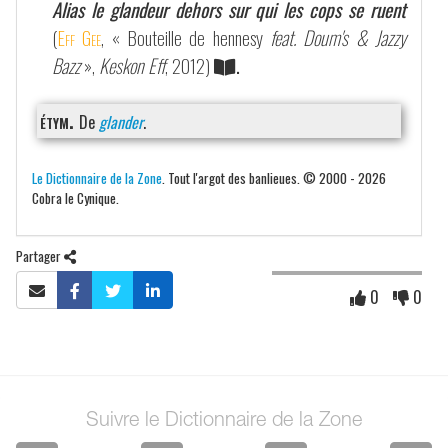
Alias le glandeur dehors sur qui les cops se ruent
(
Eff Gee
, « Bouteille de hennesy
feat. Doum's & Jazzy
Bazz
»,
Keskon Eff
, 2012)
.
étym.
De
glander
.
Le Dictionnaire de la Zone
. Tout l'argot des banlieues. © 2000 - 2026
Cobra le Cynique.
Partager
0
0
Suivre le Dictionnaire de la Zone