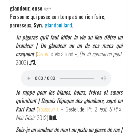
glandeur, euse
nom.
Personne qui passe son temps à ne rien faire,
paresseux.
Syn.
glandouillard
.
Tu pigeras qu'il faut kiffer la vie au lieu d'être un
branleur | Un glandeur ou un de ces mecs qui
craquent
(
Serum
, « Vis à fond »,
On vit comme on peut
,
2003)
.
Je rappe pour les blancs, beurs, frères et sœurs
qu'imitent | Depuis l'époque des glandeurs, sapé en
Karl Kani
(
Youssoupha
, « Gestelude, Pt. 2
feat. S-Pi
»,
Noir Désir
, 2012)
.
Suis-je un vendeur de mort ou juste un gosse de rue |