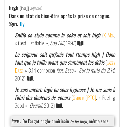
high
adjectif.
[haj]
Dans un état de bien-être après la prise de drogue.
Syn.
fly
.
Sniffe ce style comme la coke et soit high
(
X-Men
,
« C'est justifiable »,
Sad Hill
, 1997)
.
Le seigneur sait qu'j'suis tout l'temps high | Donc
faut que je taille avant que s'amènent les dékis
(
Jazzy
Bazz
, « 3.14 connexion
feat. Esso
»,
Sur la route du 3.14
,
2012)
.
Je suis encore high ou sous hypnose | Je me sens à
l'abri des douleurs de coeurs
(
Smolik [PTC]
, « Feeling
Good »,
Overall
, 2012)
.
étym.
De l'argot anglo-américain
to be high
, même sens.