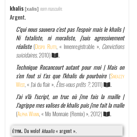
khalis
nom masculin.
[xalis]
Argent.
C'qui nous sauvera c'est pas l'espoir mais le khalis |
Ni fataliste, ni moraliste, j'suis agressivement
réaliste
(
Despo Rutti
, « Innenregistrable »,
Convictions
suicidaires
, 2010)
.
Technique Rocancourt autant pour moi | Mais on
s'en fout si t'as que l'khalis du pourboire
(
Sneazzy
West
, « J'ai du flair »,
Êtes-vous prêts ?
, 2011)
.
J'ai v'là l'script, un truc où j'me fais la maille |
J'agrippe mes valises de khalis puis j'me fait la malle
(
Alpha Wann
, « Mo Monnaie (Remix) », 2012)
.
étym.
Du wolof
khaalis
« argent ».