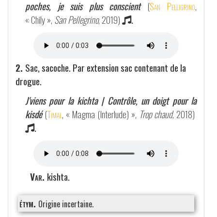
poches, je suis plus conscient
(
San Pelligrino
,
« Chily »,
San Pellegrino
, 2019)
.
2.
Sac, sacoche. Par extension sac contenant de la
drogue.
J'viens pour la kichta | Contrôle, un doigt pour la
kisdé
(
Timal
, « Magma (Interlude) »,
Trop chaud
, 2018)
.
Var.
kishta.
étym.
Origine incertaine.