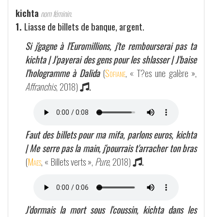
kichta
nom féminin.
1.
Liasse de billets de banque, argent.
Si j'gagne à l'Euromillions, j'te rembourserai pas ta
kichta | J'payerai des gens pour les shlasser | J'baise
l'hologramme à Dalida
(
Sofiane
, « T?es une galère »,
Affranchis
, 2018)
.
Faut des billets pour ma mifa, parlons euros, kichta
| Me serre pas la main, j'pourrais t'arracher ton bras
(
Maes
, « Billets verts »,
Pure
, 2018)
.
J'dormais la mort sous l'coussin, kichta dans les