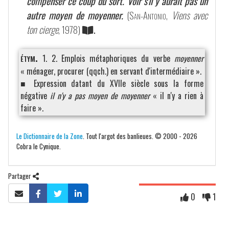
compenser ce coup du sort. Voir s'il y aurait pas un
autre moyen de moyenner.
(
San-Antonio
,
Viens avec
ton cierge
, 1978)
.
étym.
1. 2. Emplois métaphoriques du verbe
moyenner
« ménager, procurer (qqch.) en servant d'intermédiaire ».
■ Expression datant du XVIIe siècle sous la forme
négative
il n'y a pas moyen de moyenner
« il n'y a rien à
faire ».
Le Dictionnaire de la Zone
. Tout l'argot des banlieues. © 2000 - 2026
Cobra le Cynique.
Partager
0
1