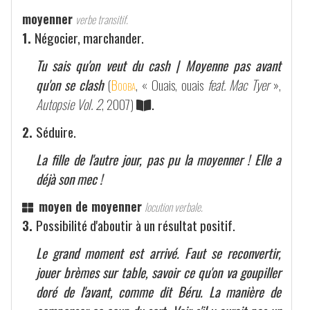
moyenner
verbe transitif.
1.
Négocier, marchander.
Tu sais qu'on veut du cash | Moyenne pas avant
qu'on se clash
(
Booba
, « Ouais, ouais
feat. Mac Tyer
»,
Autopsie Vol. 2
, 2007)
.
2.
Séduire.
La fille de l'autre jour, pas pu la moyenner ! Elle a
déjà son mec !
moyen de moyenner
locution verbale.
3.
Possibilité d'aboutir à un résultat positif.
Le grand moment est arrivé. Faut se reconvertir,
jouer brèmes sur table, savoir ce qu'on va goupiller
doré de l'avant, comme dit Béru. La manière de