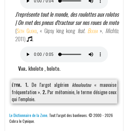
J'représente tout le monde, des roulottes aux rolotos
| On met des pneus d'tracteur sur nos roues de moto
(
Seth Gueko
, « Gipsy king kong
feat.
Booba
»,
Michto
,
2011)
.
Var.
kholoto , holoto.
étym.
1.
De l'argot algérien
khouloutou
« mauvaise
fréquentation ».
2.
Par métominie, le terme désigne ceux
qui l'emploie.
Le Dictionnaire de la Zone
. Tout l'argot des banlieues. © 2000 - 2026
Cobra le Cynique.