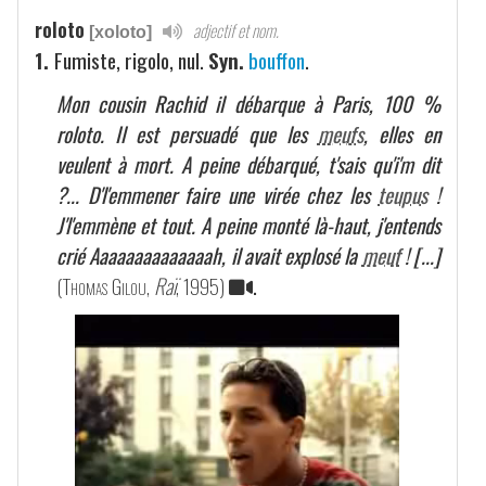
roloto
adjectif et nom.
[xoloto]
1.
Fumiste, rigolo, nul.
Syn.
bouffon
.
Mon cousin Rachid il débarque à Paris, 100 %
roloto. Il est persuadé que les
meufs
, elles en
veulent à mort. A peine débarqué, t'sais qu'i'm dit
?... D'l'emmener faire une virée chez les
teupus
!
J'l'emmène et tout. A peine monté là-haut, j'entends
crié Aaaaaaaaaaaaaah, il avait explosé la
meuf
! [...]
(
Thomas Gilou
,
Raï
, 1995)
.