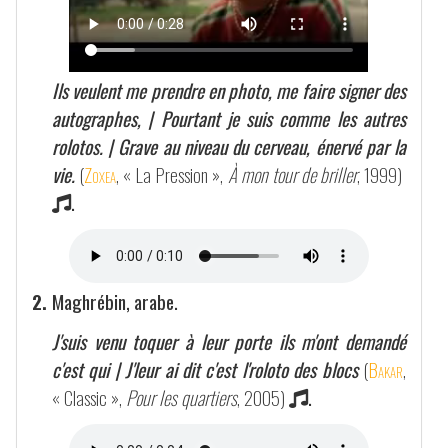
Ils veulent me prendre en photo, me faire signer des
autographes, | Pourtant je suis comme les autres
rolotos. | Grave au niveau du cerveau, énervé par la
vie.
(
Zoxea
, « La Pression »,
À mon tour de briller
, 1999)
.
2.
Maghrébin, arabe.
J'suis venu toquer à leur porte ils m'ont demandé
c'est qui | J'leur ai dit c'est l'roloto des blocs
(
Bakar
,
« Classic »,
Pour les quartiers
, 2005)
.