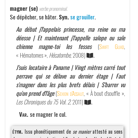
magner (se)
verbe pronominal.
Se dépêcher, se hâter.
Syn.
se grouiller
.
Au début j'l'appelais princesse, ma reine ou ma
déesse | Et maintenant j'l'appelle salope ou sale
chienne magne-toi les fesses
(
Swift Guad
,
« Hématomes »,
Hécatombe
, 2008)
.
J'suis locataire à Paname | Vingt mètres carré tout
perrave qui se délave au dernier étage | Faut
s'magner dans les plus brefs délais | S'barrer vu
qu'on prend d'l'âge
(
Sexion d'Assaut
, « À bout d'souffle »,
Les Chroniques du 75 Vol. 2
, 2011)
.
Var.
se magner le cul.
étym.
Issu phonétiquement de
se manier
attesté au sens