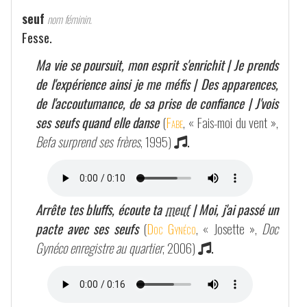
seuf
nom féminin.
Fesse.
Ma vie se poursuit, mon esprit s'enrichit | Je prends
de l'expérience ainsi je me méfis | Des apparences,
de l'accoutumance, de sa prise de confiance | J'vois
ses seufs quand elle danse
(
Fabe
, « Fais-moi du vent »,
Befa surprend ses frères
, 1995)
.
Arrête tes bluffs, écoute ta
meuf
| Moi, j'ai passé un
pacte avec ses seufs
(
Doc Gynéco
, « Josette »,
Doc
Gynéco enregistre au quartier
, 2006)
.