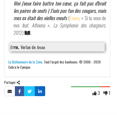
Moi j'veux faire battre ton cœur, ça fait pas d'bruit
les paires de seufs | J'suis pas fan des cougars, mais
mes ex était des vielles meufs
(
Fababy
, « Si tu veux de
moi
feat. Atheena
»,
La Symphonie des chargeurs
,
2012)
.
étym.
Verlan de
fesse
.
Le Dictionnaire de la Zone
. Tout l'argot des banlieues. © 2000 - 2026
Cobra le Cynique.
Partager
3
1