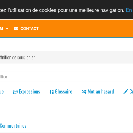
ez l'utilisation de cookies pour une meilleure navigation.
En 
TOGGLE
M
CONTACT
DROPDOWN
MENU
finition de sous-chien
ue
Expressions
Glossaire
Mot au hasard
C
Commentaires