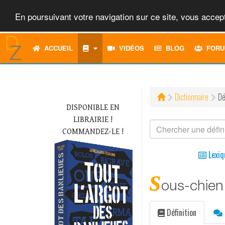
En poursuivant votre navigation sur ce site, vous accept
ACCUEIL
VIDÉOS
BLOG
FORU
Dictionnaire
Dé
DISPONIBLE EN
LIBRAIRIE !
COMMANDEZ-LE !
Lexiq
s
ous-chien
Définition