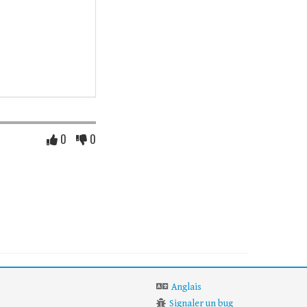
0
0
Anglais
Signaler un bug