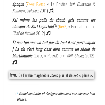
époque
(
Zekwe Ramos
, « La Routine
feat. Guevarap &
Katana
»,
Seleçao
, 2011)
.
J'ai même les poils du zboub gris comme les
[1]
cheveux de Karl Lagerfeld
(
Rim'K
, « Portrait robot »,
Chef de famille
, 2012)
.
Et non ton mec ne fait pas de foot il est parti niquer
| La vie c'est long c'est dure comme un zboub de
Martiniquais
(
Ladea
, « Poussière »,
Milk Shake
, 2012)
.
étym.
De l'arabe maghrébin
zboub
pluriel de
zeb
« pénis ».
Grand couturier et designer allemand aux cheveux tout
↑
blancs.