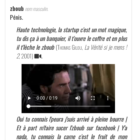
zboub
nom masculin.
Pénis.
Haute technologie, la startup c'est un mot magique,
tu dis ça à un banquier, il t'ouvre le coffre et en plus
il t'lèche le zboub
(
Thomas Gilou
,
La Vérité si je mens !
2
, 2001)
.
Oui tu connais l'peura j'suis arrivé à pleine bourre |
Et à part m'faire sucer l'zboub sur facebook | Y'a
nada, tu connais la came c'est le fruit de mon