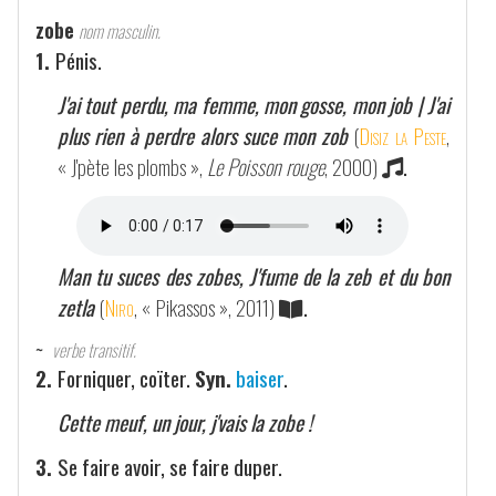
zobe
nom masculin.
1.
Pénis.
J'ai tout perdu, ma femme, mon gosse, mon job | J'ai
plus rien à perdre alors suce mon zob
(
Disiz la Peste
,
« J'pète les plombs »,
Le Poisson rouge
, 2000)
.
Man tu suces des zobes, J'fume de la zeb et du bon
zetla
(
Niro
, « Pikassos », 2011)
.
~
verbe transitif.
2.
Forniquer, coïter.
Syn.
baiser
.
Cette meuf, un jour, j'vais la zobe !
3.
Se faire avoir, se faire duper.