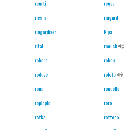
reurti
reuss
ricain
ringard
ringardiser
Ripa
rital
rnouch
robert
robeu
rodave
roloto
rond
rondelle
roploplo
roro
rotka
rotteca