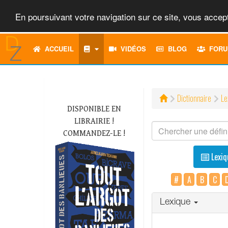
En poursuivant votre navigation sur ce site, vous accept
ACCUEIL
VIDÉOS
BLOG
FORU
Dictionnaire
Le
DISPONIBLE EN
LIBRAIRIE !
COMMANDEZ-LE !
Lexiq
#
A
B
C
Lexique