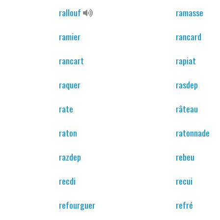
rallouf
ramasse
ramier
rancard
rancart
rapiat
raquer
rasdep
rate
râteau
raton
ratonnade
razdep
rebeu
recdi
recui
refourguer
refré