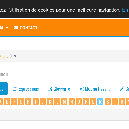
ez l'utilisation de cookies pour une meilleure navigation.
En 
TOGGLE
M
CONTACT
DROPDOWN
MENU
xique
R
ue
Expressions
Glossaire
Mot au hasard
C
D
E
F
G
H
I
J
K
L
M
N
O
P
Q
R
S
T
U