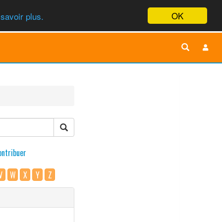
OK
savoir plus.
ontribuer
V
W
X
Y
Z