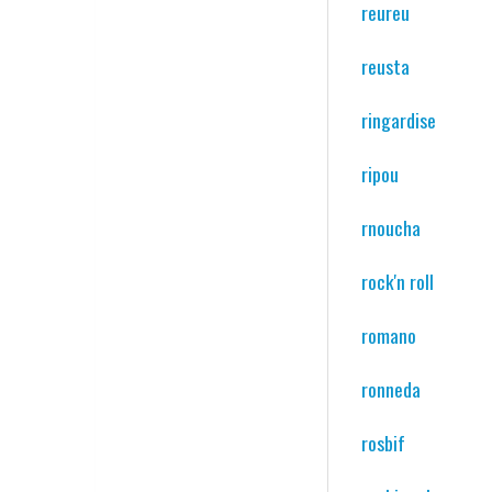
reureu
reusta
ringardise
ripou
rnoucha
rock'n roll
romano
ronneda
rosbif