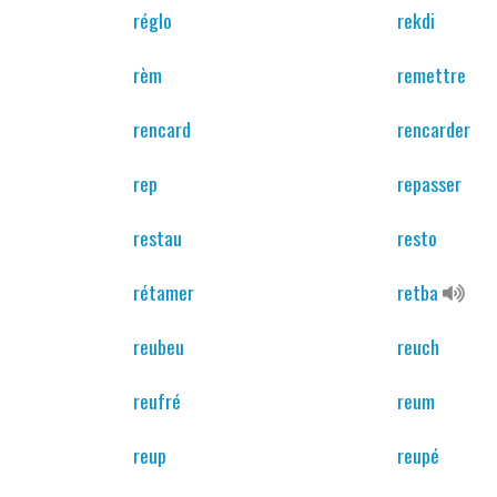
réglo
rekdi
rèm
remettre
rencard
rencarder
rep
repasser
restau
resto
rétamer
retba
reubeu
reuch
reufré
reum
reup
reupé