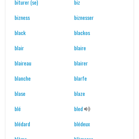
biturer (se)
biz
bizness
biznesser
black
blackos
blair
blaire
blaireau
blairer
blanche
blarfe
blase
blaze
blé
bled
blédard
blédeux
blème
blèmepro