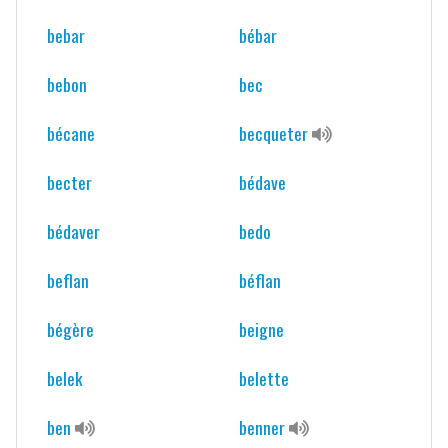
bebar
bébar
bebon
bec
bécane
becqueter
becter
bédave
bédaver
bedo
beflan
béflan
bégère
beigne
belek
belette
ben
benner