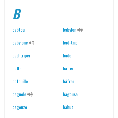
B
babtou
babylon
babylone
bad-trip
bad-triper
bader
baffe
baffer
bafouille
bâfrer
bagnole
bagouse
bagouze
bahut