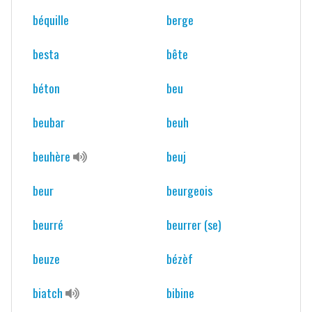
béquille
berge
besta
bête
béton
beu
beubar
beuh
beuhère
beuj
beur
beurgeois
beurré
beurrer (se)
beuze
bézèf
biatch
bibine