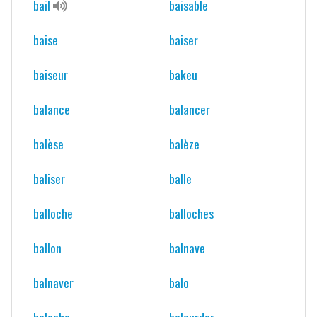
bail
baisable
baise
baiser
baiseur
bakeu
balance
balancer
balèse
balèze
baliser
balle
balloche
balloches
ballon
balnave
balnaver
balo
baloche
balourder