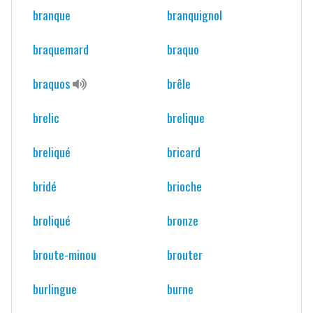
branque
branquignol
braquemard
braquo
braquos
brêle
brelic
brelique
breliqué
bricard
bridé
brioche
broliqué
bronze
broute-minou
brouter
burlingue
burne