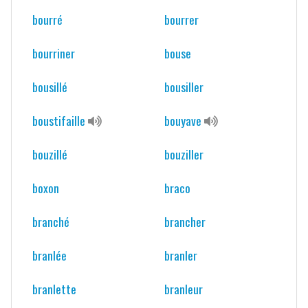
bourré
bourrer
bourriner
bouse
bousillé
bousiller
boustifaille
bouyave
bouzillé
bouziller
boxon
braco
branché
brancher
branlée
branler
branlette
branleur