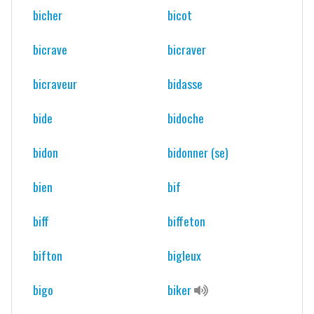
bicher
bicot
bicrave
bicraver
bicraveur
bidasse
bide
bidoche
bidon
bidonner (se)
bien
bif
biff
biffeton
bifton
bigleux
bigo
biker