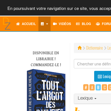
En poursuivant votre navigation sur ce site, vous accept
ACCUEIL
VIDÉOS
BLOG
FORU
Dictionnaire
Le
DISPONIBLE EN
LIBRAIRIE !
COMMANDEZ-LE !
Lexiq
#
A
B
C
Lexique