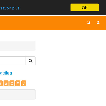
OK
savoir plus.
ontribuer
V
W
X
Y
Z