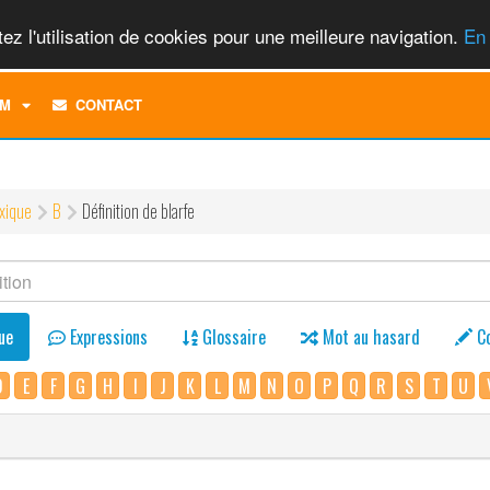
ez l'utilisation de cookies pour une meilleure navigation.
En 
TOGGLE
M
CONTACT
DROPDOWN
MENU
xique
B
Définition de blarfe
ue
Expressions
Glossaire
Mot au hasard
C
D
E
F
G
H
I
J
K
L
M
N
O
P
Q
R
S
T
U