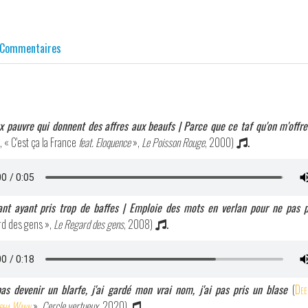
Commentaires
ux pauvre qui donnent des affres aux beaufs | Parce que ce taf qu'on m'offre 
, « C'est ça la France
feat. Eloquence
»,
Le Poisson Rouge
, 2000)
.
ant ayant pris trop de baffes | Emploie des mots en verlan pour ne pas p
rd des gens »,
Le Regard des gens
, 2008)
.
as devenir un blarfe, j'ai gardé mon vrai nom, j'ai pas pris un blase
(
Dee
pha Wann
»,
Cercle vertueux
, 2020)
.