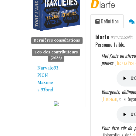
b
larfe
Définition
blarfe
nom masculin.
Dernières consultations
Personne faible.
Top des contributeurs
Moi j'suis un affre
(2026)
pauvre
(
Disiz la Peste
Narvalo93
PION
Maxime
s.93bnd
Bourgeois, délinqu
(
Tunisiano
, « Le Rega
Pour être sûr de p
Diplomatique
feat.
Al