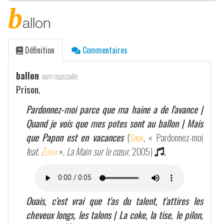
b
allon
Définition
Commentaires
ballon
nom masculin.
Prison.
Pardonnez-moi parce que ma haine a de l'avance |
Quand je vois que mes potes sont au ballon | Mais
que Papon est en vacances
(
Sinik
, « Pardonnez-moi
feat.
Zoxea
»,
La Main sur le cœur
, 2005)
.
Ouais, c'est vrai que t'as du talent, t'attires les
cheveux longs, les talons | La coke, la tise, le pilon,