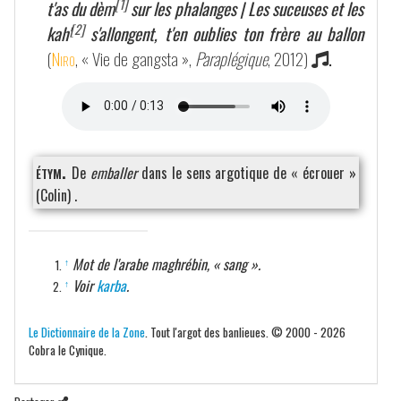
[1]
t'as du dèm
sur les phalanges | Les suceuses et les
[2]
kah'
s'allongent, t'en oublies ton frère au ballon
(
Niro
, « Vie de gangsta »,
Paraplégique
, 2012)
.
étym.
De
emballer
dans le sens argotique de « écrouer »
(Colin) .
Mot de l'arabe maghrébin, « sang ».
↑
Voir
karba
.
↑
Le Dictionnaire de la Zone
. Tout l'argot des banlieues. © 2000 - 2026
Cobra le Cynique.