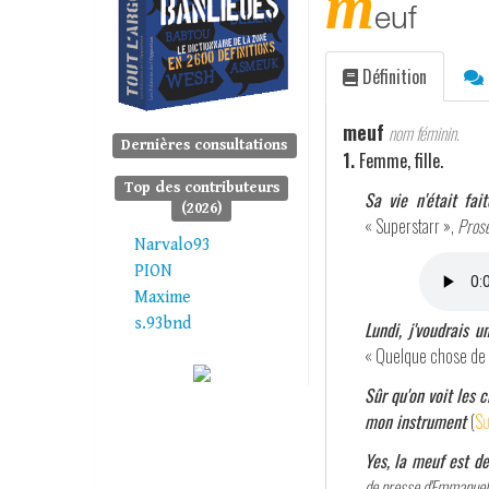
m
euf
Définition
meuf
nom féminin.
Dernières consultations
1.
Femme, fille.
Top des contributeurs
Sa vie n'était fai
(2026)
« Superstarr »,
Pros
Narvalo93
PION
Maxime
s.93bnd
Lundi, j'voudrais 
« Quelque chose de 
Sûr qu'on voit les 
mon instrument
(
Su
Yes, la meuf est de
de presse d'Emmanuel 