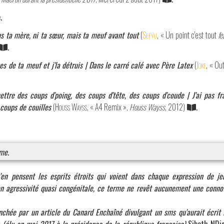
.
s ta mère, ni ta sœur, mais ta meuf avant tout
(
Sefyu
, « Un point c'est tout
fe
.
zes de ta meuf et j'la détruis | Dans le carré calé avec Père Latex
(
Joke
, « Ou
ettre des coups d'poing, des coups d'tête, des coups d'coude | J'ai pas fra
coups de couilles
(
Houss Wayss
, « A4 Remix »,
Houss Wayss
, 2012)
.
me
.
en pensent les esprits étroits qui voient dans chaque expression de j
n agressivité quasi congénitale, ce terme ne revêt aucunement une connot
chée par un article du Canard Enchaîné divulgant un sms qu'aurait écrit 