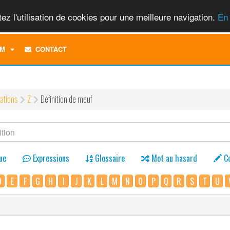
ez l'utilisation de cookies pour une meilleure navigation.
En 
TOGGLE
M
CONTACT
DROPDOWN
MENU
tations
Z
Définition de meuf
ue
Expressions
Glossaire
Mot au hasard
C
D
E
F
G
H
I
J
K
L
M
N
O
P
Q
R
S
T
U