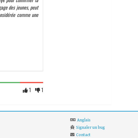
aye
pour confirmer la
ngage des jeunes, peut
considérée comme une
1
1
Anglais
Signaler un bug
Contact