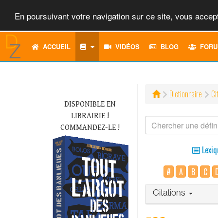
En poursuivant votre navigation sur ce site, vous accept
ACCUEIL
VIDÉOS
BLOG
FORU
Dictionnaire
Ci
DISPONIBLE EN
LIBRAIRIE !
COMMANDEZ-LE !
Lexiq
#
A
B
C
Citations