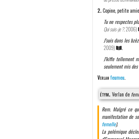
2.
Copine, petite amie
Tu ne respectes plu
Qui suis-je ?
, 2006)
J'suis dans les bzè
2009)
.
J'kiffe tellement m
seulement mis des 
Verlan
feumeu
.
étym.
Verlan de
fem
Rem. Malgré ce qu'
manifestation de so
femelle
).
La polémique déclen