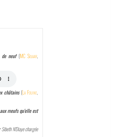
n de neuf
(
MC Solaar
,
ux châtains
(
La Fouine
,
 aux meufs qu'elle est
r Sibeth N'Diaye chargée