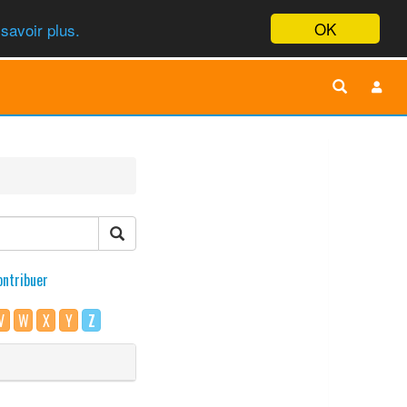
OK
savoir plus.
ontribuer
V
W
X
Y
Z