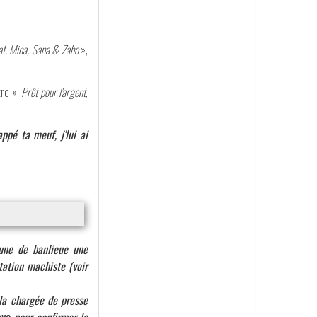
at. Mina, Sana & Zaho
»,
tro »,
Prêt pour l'argent
,
ppé ta meuf, j'lui ai
eune de banlieue une
ation machiste (voir
la chargée de presse