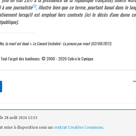
(élu en mai 2017 à la présidence de la république française)
Sibeth NDi
[1]
 à une journaliste
, illustre bien que ce terme, pourtant banal dans le la
ativement lorsqu'il est employé hors contexte (ici le décès d'une dame 
épublique).
Yes, la meuf est dead ». Le Canard Enchaîné : La preuve par meuf (02/08/2017).
. Tout l'argot des banlieues. © 2000 - 2026 Cobra le Cynique.
le 28 août 2024 12:53
est mise à disposition sous un
contrat Creative Commons
.