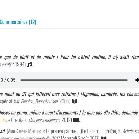
Commentaires (12)
te que de bluff et de meufs | Pour lui c'était routine, il n'y avait rie
e combat
, 1994)
.
une meuf du 91 qui kifferait mes refrains | Mignonne, cambrée, les cheve
spécial
feat. Eilijah
»,
Bourré au son
, 2005)
.
choses en grand, même à court d'arguments | Je joue pas d'la flûte, demande
ltan
, « Chapka »,
Des jours meilleurs
, 2012)
.
ad.
(
Anne-Sophie Mercier
, « La preuve par meuf (Le Canard Enchaîné) »,
Article su
Macron durant la présidentielle 2017
, Mercredi 2 août 2017)
.