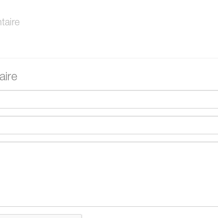
aire
ire