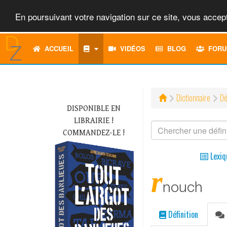
En poursuivant votre navigation sur ce site, vous accept
ACCUEIL
VIDÉOS
BLOG
FORU
Dictionnaire
Dé
DISPONIBLE EN
LIBRAIRIE !
COMMANDEZ-LE !
Lexiq
r
nouch
Définition