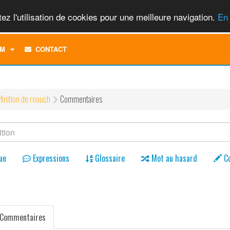
ez l'utilisation de cookies pour une meilleure navigation.
En 
TOGGLE
M
CONTACT
DROPDOWN
MENU
finition de rnouch
Commentaires
ue
Expressions
Glossaire
Mot au hasard
C
Commentaires