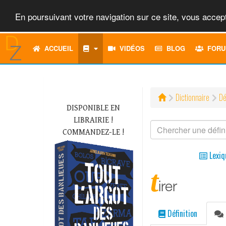
En poursuivant votre navigation sur ce site, vous accept
ACCUEIL
VIDÉOS
BLOG
FORU
Dictionnaire
Dé
DISPONIBLE EN
LIBRAIRIE !
COMMANDEZ-LE !
Lexiq
t
irer
Définition