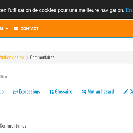
ez l'utilisation de cookies pour une meilleure navigation.
En 
TOGGLE
M
CONTACT
DROPDOWN
MENU
finition de tirer
Commentaires
ue
Expressions
Glossaire
Mot au hasard
C
Commentaires