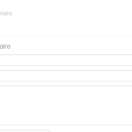
aire
ire