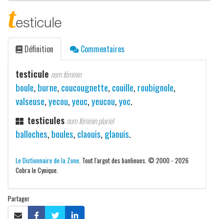
t
esticule
Définition
Commentaires
testicule
nom féminin
boule
,
burne
,
coucougnette
,
couille
,
roubignole
,
valseuse
,
yecou
,
yeuc
,
yeucou
,
yoc
.
testicules
nom féminin pluriel
balloches
,
boules
,
claouis
,
glaouis
.
Le Dictionnaire de la Zone
. Tout l'argot des banlieues. © 2000 - 2026
Cobra le Cynique.
Partager