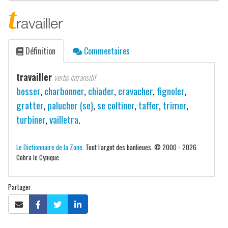
t
ravailler
Définition
Commentaires
travailler
verbe intransitif
bosser
,
charbonner
,
chiader
,
cravacher
,
fignoler
,
gratter
,
palucher (se)
,
se coltiner
,
taffer
,
trimer
,
turbiner
,
vailletra
.
Le Dictionnaire de la Zone
. Tout l'argot des banlieues. © 2000 - 2026
Cobra le Cynique.
Partager