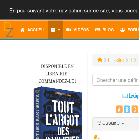
En poursuivant votre navigation sur ce site, vous accept
ACCUEIL
VIDÉOS
BLOG
FORU
Glossaire
B
DISPONIBLE EN
LIBRAIRIE !
COMMANDEZ-LE !
Lexiq
A
B
C
Glossaire