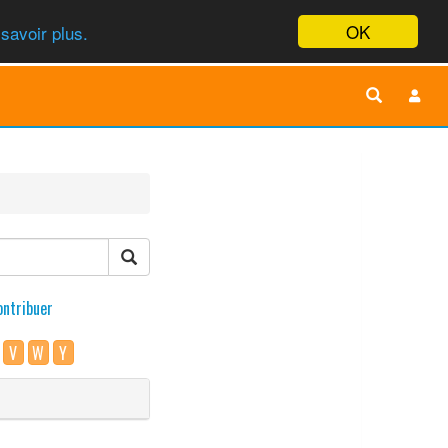
OK
savoir plus.
ontribuer
V
W
Y