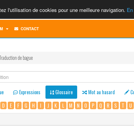
ez l'utilisation de cookies pour une meilleure navigation.
En 
TOGGLE
M
CONTACT
DROPDOWN
MENU
Traduction de bague
ue
Expressions
Glossaire
Mot au hasard
C
D
E
F
G
H
I
J
K
L
M
N
O
P
Q
R
S
T
U