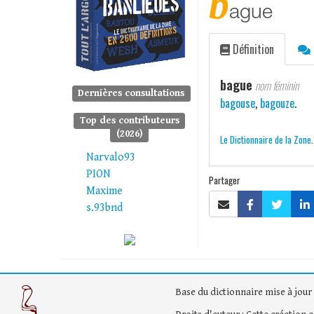
b
ague
Définition
bague
nom féminin
Dernières consultations
bagouse
,
bagouze
.
Top des contributeurs
(2026)
Le Dictionnaire de la Zone
Narvalo93
PION
Partager
Maxime
s.93bnd
Base du dictionnaire mise à jour 