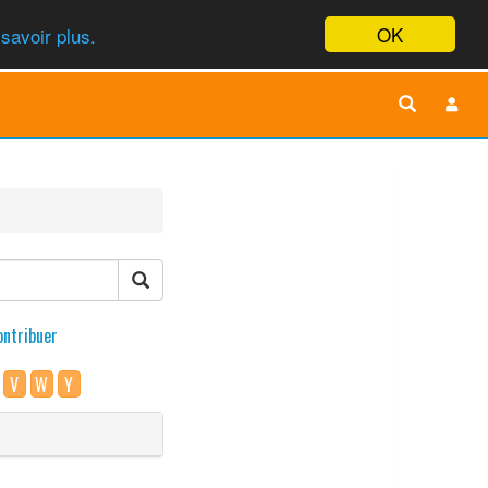
OK
savoir plus.
ontribuer
V
W
Y