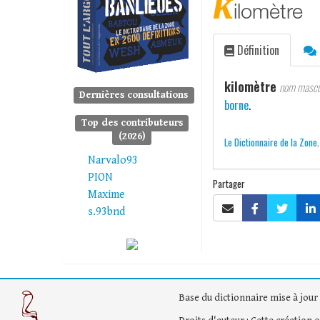
k
ilomètre
Définition
kilomètre
nom mascu
Dernières consultations
borne
.
Top des contributeurs
(2026)
Le Dictionnaire de la Zone
Narvalo93
PION
Partager
Maxime
s.93bnd
Base du dictionnaire mise à jour 