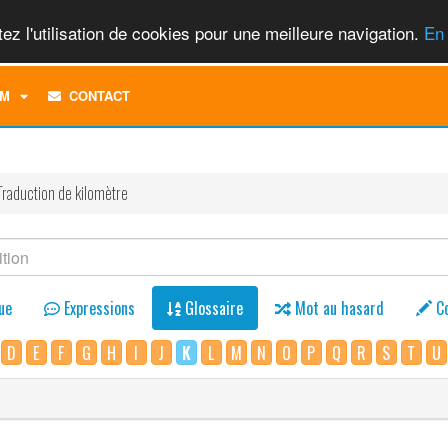
ez l'utilisation de cookies pour une meilleure navigation.
En 
TOGGLE
M
CONTACT
DROPDOWN
MENU
Traduction de kilomètre
ue
Expressions
Glossaire
Mot au hasard
C
D
E
F
G
H
I
J
K
L
M
N
O
P
Q
R
S
T
U