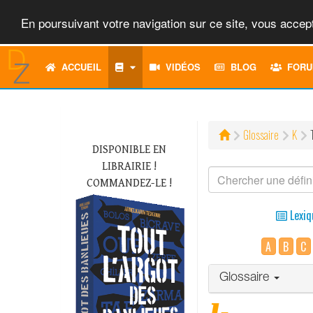
En poursuivant votre navigation sur ce site, vous accept
ACCUEIL
VIDÉOS
BLOG
FORU
Glossaire
K
DISPONIBLE EN
LIBRAIRIE !
COMMANDEZ-LE !
Lexiq
A
B
C
Glossaire