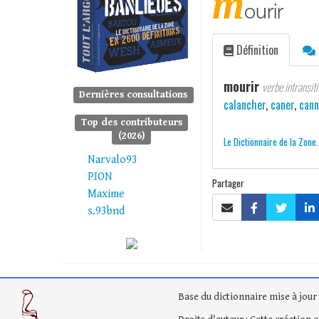
m
ourir
Définition
mourir
verbe intransiti
Dernières consultations
calancher
,
caner
,
cann
Top des contributeurs
(2026)
Le Dictionnaire de la Zone
Narvalo93
PION
Partager
Maxime
s.93bnd
Base du dictionnaire mise à jour 