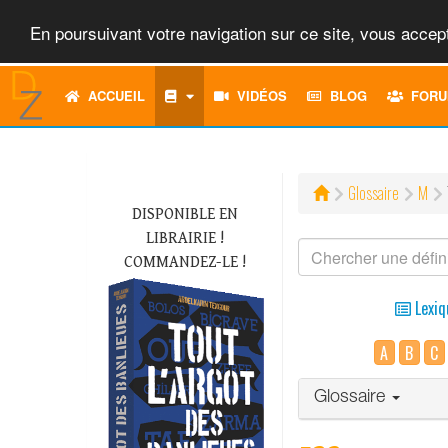
En poursuivant votre navigation sur ce site, vous accept
ACCUEIL
VIDÉOS
BLOG
FORU
Glossaire
M
DISPONIBLE EN
LIBRAIRIE !
COMMANDEZ-LE !
Lexiq
A
B
C
Glossaire