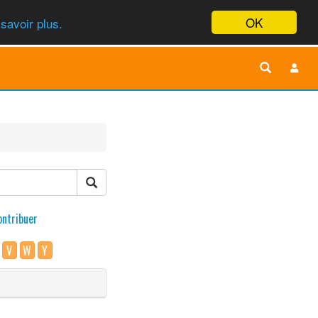
OK
savoir plus.
ontribuer
V
W
Y