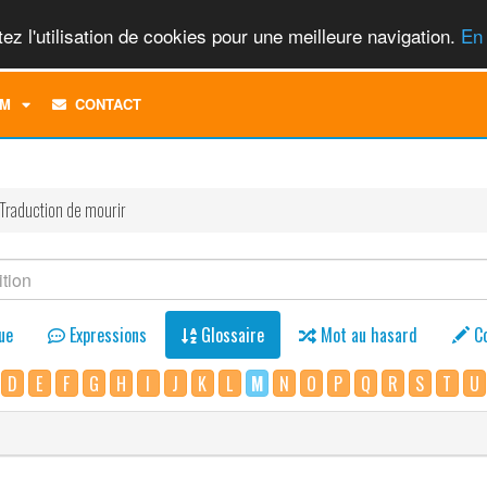
ez l'utilisation de cookies pour une meilleure navigation.
En 
TOGGLE
M
CONTACT
DROPDOWN
MENU
Traduction de mourir
ue
Expressions
Glossaire
Mot au hasard
C
D
E
F
G
H
I
J
K
L
M
N
O
P
Q
R
S
T
U