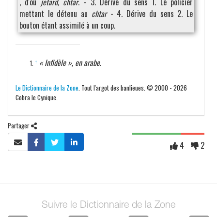
, d'où
jetard, chtar
. - 3. Dérive du sens 1. Le policier
mettant le détenu au
chtar
- 4. Dérive du sens 2. Le
bouton étant assimilé à un coup.
« Infidèle », en arabe.
↑
Le Dictionnaire de la Zone
. Tout l'argot des banlieues. © 2000 - 2026
Cobra le Cynique.
Partager
4
2
Suivre le Dictionnaire de la Zone