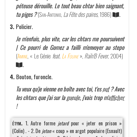
péteuse dérouille. Le tout beau chtar bien saignant,
tu piges ?
(
San-Antonio
,
La Fête des paires
, 1986)
.
3.
Policier.
Je m'enfuis, plus vite, car les chtars me poursuivent
| Ce pourri de Gomez a failli m'envoyer au stepo
(
Amine
, « Le Génie
feat.
La Fouine
»,
Raï'n'B Fever
, 2004)
.
4.
Bouton, furoncle.
Tu veux qu'je vienne en boîte avec toi, t'es
ouf
? Avec
les chtars que j'ai sur la
gueule
, j'vais trop m'
afficher
!
étym.
1. Autre forme
jetard
pour « jeter en prison »
(Colin) . - 2. De
jeton
« coup » en argot populaire (Esnault)