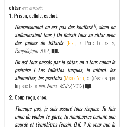
chtar
nom masculin.
1.
Prison, cellule, cachot.
[1]
Heureusement on est pas des kouffars
, sinon on
s'allumeraient tous | On finirait tous au chtar avec
des peines de bâtards
(
Niro
, « Père Fourra »,
Paraplégique
, 2012)
.
On est tous passés par le chtar, on a tous connu le
prétoire | Les toilettes turques, le mitard, les
allumettes, les grattoirs
(
Mister You
, « Qu'est-ce que
tu peux faire
feat. Niro
»,
MDR2
, 2012)
.
2.
Coup reçu, choc.
T'occupe pas, je suis assuré tous risques. Tu fais
mine de vouloir te garer, tu manœuvres comme une
gourde et t'emplâtres l'engin, O.K. ? Je veux que la