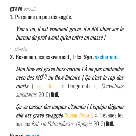
grave
adjectif.
1.
Personne un peu dérangée.
Y'en a un, il est vraiment grave, il a été chier sur le
bureau du prof avant qu'on entre en classe !
~
adverbe.
2.
Beaucoup, excessivement, très.
Syn.
vachement
.
Mon flow est grave hors-norme | À ne pas confondre
[1]
avec des MC
au flow linéaire | Ça c'est le rap des
morts
(
Despo Rutti
, « Dangeroots »,
Convictions
suicidaires
, 2010)
.
Ça va casser des nuques c't'année | L'équipe dégaine
elle est grave swaggée
(
Sexion d'Assaut
, « Prévenez les
haineux
feat. Lio Petrodollars
»,
L'Apogée
, 2012)
.
Verlan
veugra
.