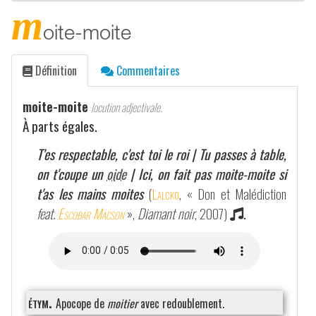
m
oite-moite
Définition
Commentaires
moite-moite
locution adjectivale.
À parts égales.
T'es respectable, c'est toi le roi | Tu passes à table,
on t'coupe un
oide
| Ici, on fait pas moite-moite si
t'as les mains moites
(
Lalcko
, « Don et Malédiction
feat.
Escobar Macson
»,
Diamant noir
, 2007)
.
étym.
Apocope de
moitier
avec redoublement.