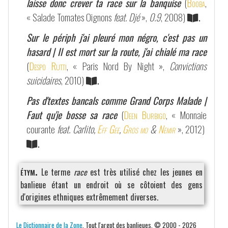
laisse donc crever ta race sur la banquise
(
Booba
,
« Salade Tomates Oignons
feat. Djé
»,
0.9
, 2008)
.
Sur le périph j'ai pleuré mon négro, c'est pas un
hasard | Il est mort sur la route, j'ai chialé ma race
(
Despo Rutti
, « Paris Nord By Night »,
Convictions
suicidaires
, 2010)
.
Pas d'textes bancals comme Grand Corps Malade |
Faut qu'je bosse sa race
(
Deen Burbigo
, « Monnaie
courante
feat. Carlito,
Eff Gee
,
Gros mo
&
Nemir
», 2012)
.
étym.
Le terme
race
est très utilisé chez les jeunes en
banlieue étant un endroit où se côtoient des gens
d'origines ethniques extrêmement diverses.
Le Dictionnaire de la Zone
. Tout l'argot des banlieues. © 2000 - 2026