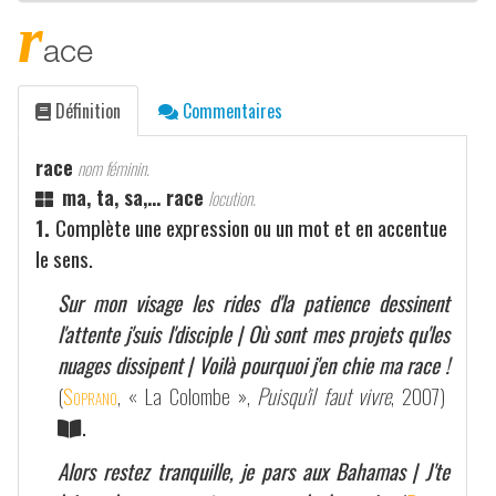
r
ace
Définition
Commentaires
race
nom féminin.
ma, ta, sa,... race
locution.
1.
Complète une expression ou un mot et en accentue
le sens.
Sur mon visage les rides d'la patience dessinent
l'attente j'suis l'disciple | Où sont mes projets qu'les
nuages dissipent | Voilà pourquoi j'en chie ma race !
(
Soprano
, « La Colombe »,
Puisqu'il faut vivre
, 2007)
.
Alors restez tranquille, je pars aux Bahamas | J'te