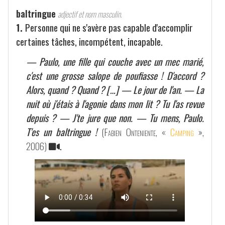
baltringue
adjectif et nom masculin.
1.
Personne qui ne s'avère pas capable d'accomplir
certaines tâches, incompétent, incapable.
— Paulo, une fille qui couche avec un mec marié,
c'est une grosse salope de poufiasse ! D'accord ?
Alors, quand ? Quand ? […] — Le jour de l'an. — La
nuit où j'étais à l'agonie dans mon lit ? Tu l'as revue
depuis ? — J'te jure que non. — Tu mens, Paulo.
T'es un baltringue !
(
Fabien Onteniente
, «
Camping
»,
2006)
.