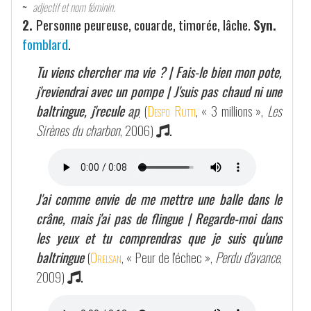
~
adjectif et nom féminin.
2.
Personne peureuse, couarde, timorée, lâche.
Syn.
fomblard
.
Tu viens chercher ma vie ? | Fais-le bien mon pote,
j'reviendrai avec un pompe | J'suis pas chaud ni une
baltringue, j'recule
ap
(
Despo Rutti
, « 3 millions »,
Les
Sirènes du charbon
, 2006)
.
J'ai comme envie de me mettre une balle dans le
crâne, mais j'ai pas de flingue | Regarde-moi dans
les yeux et tu comprendras que je suis qu'une
baltringue
(
Orelsan
, « Peur de l'échec »,
Perdu d'avance
,
2009)
.