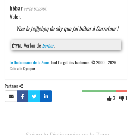
bébar
verbe transitif.
Voler.
Vise la
teillebou
de sky que j'ai bébar à Carrefour !
étym.
Verlan de
barber
.
Le Dictionnaire de la Zone
. Tout l'argot des banlieues. © 2000 - 2026
Cobra le Cynique.
Partager
3
1