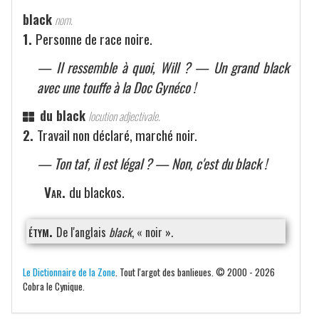
black
nom.
1.
Personne de race noire.
— Il ressemble à quoi, Will ? — Un grand black
avec une touffe à la Doc Gynéco !
du black
locution adjectivale.
2.
Travail non déclaré, marché noir.
— Ton taf, il est légal ? — Non, c'est du black !
Var.
du blackos.
étym.
De l'anglais
black
, « noir ».
Le Dictionnaire de la Zone
. Tout l'argot des banlieues. © 2000 - 2026
Cobra le Cynique.