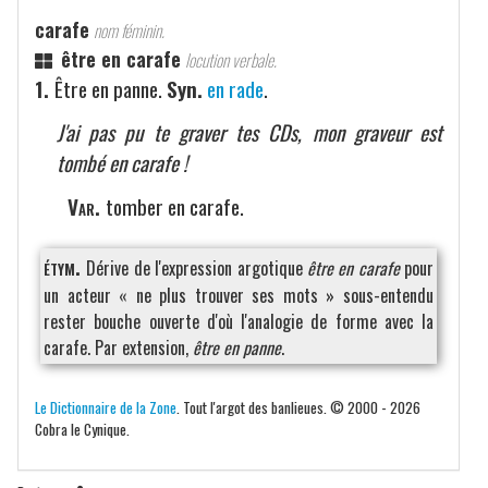
carafe
nom féminin.
être en carafe
locution verbale.
1.
Être en panne.
Syn.
en rade
.
J'ai pas pu te graver tes CDs, mon graveur est
tombé en carafe !
Var.
tomber en carafe.
étym.
Dérive de l'expression argotique
être en carafe
pour
un acteur « ne plus trouver ses mots » sous-entendu
rester bouche ouverte d'où l'analogie de forme avec la
carafe. Par extension,
être en panne
.
Le Dictionnaire de la Zone
. Tout l'argot des banlieues. © 2000 - 2026
Cobra le Cynique.