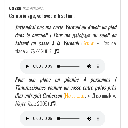
casse
nom masculin.
Cambriolage, vol avec effraction.
J'attendrai pas ma carte Vermeil ou d'avoir un pied
dans le cercueil | Pour me
natchave
au soleil en
faisant un casse à la Verneuil
(
Soklak
, « Pas de
place »,
1977
, 2006)
.
Pour une place on plombe 4 personnes |
T'impressionnes comme un casse entre potos près
d'un entrepôt Calberson
(
Hayce Lemsi
, « L'Insomniak »,
Hayce Tape
, 2009)
.