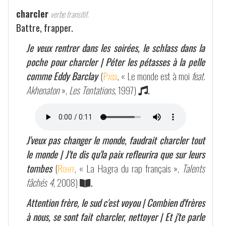
charcler
verbe transitif.
Battre, frapper.
Je veux rentrer dans les soirées, le schlass dans la
poche pour charcler | Péter les pétasses à la pelle
comme Eddy Barclay
(
Passi
, « Le monde est à moi
feat.
Akhenaton
»,
Les Tentations
, 1997)
.
J'veux pas changer le monde, faudrait charcler tout
le monde | J'te dis qu'la paix refleurira que sur leurs
tombes
(
Rohff
, « La Hagra du rap français »,
Talents
fâchés 4
, 2008)
.
Attention frère, le sud c'est voyou | Combien d'frères
à nous, se sont fait charcler, nettoyer | Et j'te parle