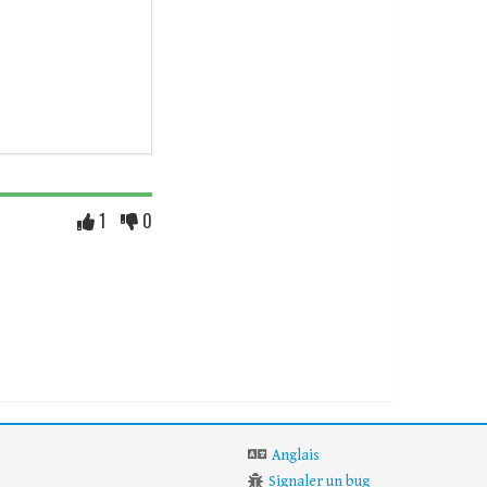
1
0
Anglais
Signaler un bug