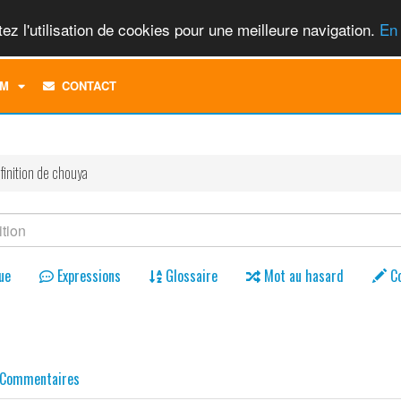
ez l'utilisation de cookies pour une meilleure navigation.
En 
TOGGLE
M
CONTACT
DROPDOWN
MENU
finition de chouya
ue
Expressions
Glossaire
Mot au hasard
C
Commentaires