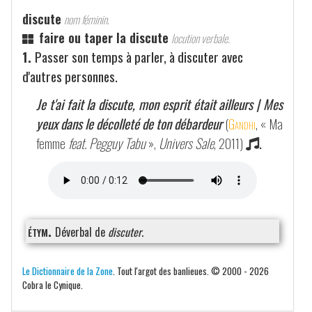
discute
nom féminin.
faire ou taper la discute
locution verbale.
1.
Passer son temps à parler, à discuter avec
d'autres personnes.
Je t'ai fait la discute, mon esprit était ailleurs | Mes
yeux dans le décolleté de ton débardeur
(
Gandhi
, « Ma
femme
feat. Pegguy Tabu
»,
Univers Sale
, 2011)
.
étym.
Déverbal de
discuter
.
Le Dictionnaire de la Zone
. Tout l'argot des banlieues. © 2000 - 2026
Cobra le Cynique.