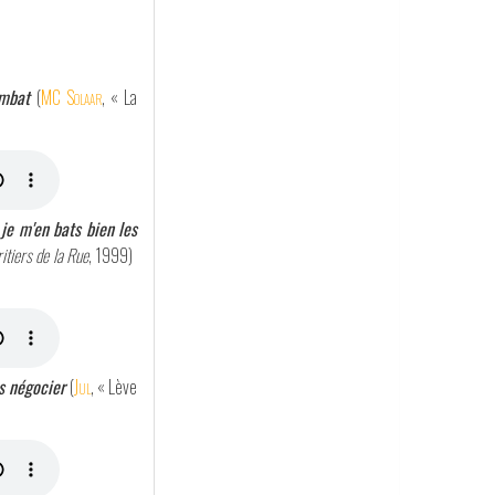
ombat
(
MC Solaar
, « La
 je m'en bats bien les
itiers de la Rue
, 1999)
as négocier
(
Jul
, « Lève