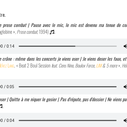
tre.
le prose combat | Pause avec le mic, le mic est devenu ma tenue de c
globine »,
Prose combat
, 1994)
.
e crâne : même dans les concerts je viens oser | Je viens doser les faux, et
o'vez Lang
, « Beat 2 Boul Session
feat. Cens Nino, Boulox Force,
LIM
& 5 more
»,
Hér
oser | Quitte à me niquer le gosier | Pas d'répute, pas d'dossier | Ne viens p
.