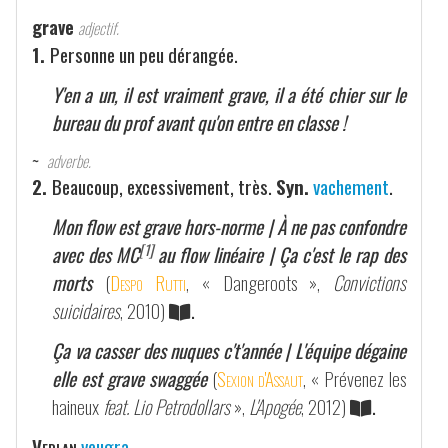
grave
adjectif.
1.
Personne un peu dérangée.
Y'en a un, il est vraiment grave, il a été chier sur le
bureau du prof avant qu'on entre en classe !
~
adverbe.
2.
Beaucoup, excessivement, très.
Syn.
vachement
.
Mon flow est grave hors-norme | À ne pas confondre
[1]
avec des MC
au flow linéaire | Ça c'est le rap des
morts
(
Despo Rutti
, « Dangeroots »,
Convictions
suicidaires
, 2010)
.
Ça va casser des nuques c't'année | L'équipe dégaine
elle est grave swaggée
(
Sexion d'Assaut
, « Prévenez les
haineux
feat. Lio Petrodollars
»,
L'Apogée
, 2012)
.
Verlan
veugra
.