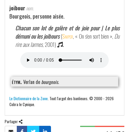
joibour
nom.
Bourgeois, personne aisée.
Chacun son lot de galère et de joie pour | Le plus
démuni ou les joibours
(
Sniper
, « On s'en sort bien »,
Du
rire aux larmes
, 2001)
.
étym.
Verlan de
bourgeois
.
Le Dictionnaire de la Zone
. Tout l'argot des banlieues. © 2000 - 2026
Cobra le Cynique.
Partager